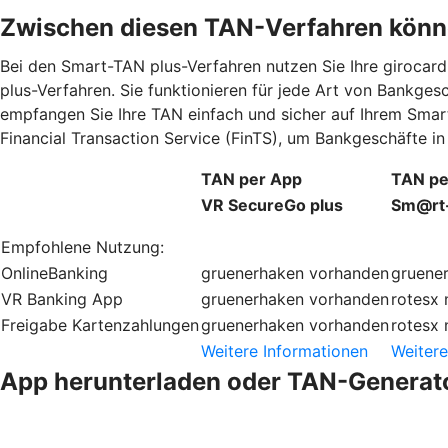
Zwischen diesen TAN-Verfahren könn
Bei den Smart-TAN plus-Verfahren nutzen Sie Ihre giroca
plus-Verfahren. Sie funktionieren für jede Art von Bankge
empfangen Sie Ihre TAN einfach und sicher auf Ihrem Smar
Financial Transaction Service (FinTS), um Bankgeschäfte 
TAN per App
TAN pe
VR SecureGo plus
Sm@rt
Empfohlene Nutzung:
OnlineBanking
gruenerhaken
vorhanden
gruene
VR Banking App
gruenerhaken
vorhanden
rotesx
Freigabe Kartenzahlungen
gruenerhaken
vorhanden
rotesx
Weitere Informationen
Weitere
App herunterladen oder TAN-Generato