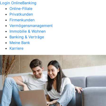
Login OnlineBanking
Online-Filiale
Privatkunden
Firmenkunden
Vermögensmanagement
Immobilie & Wohnen
Banking & Verträge
Meine Bank
Karriere