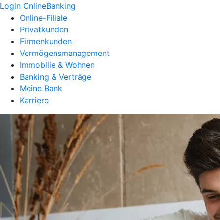
Login OnlineBanking
Online-Filiale
Privatkunden
Firmenkunden
Vermögensmanagement
Immobilie & Wohnen
Banking & Verträge
Meine Bank
Karriere