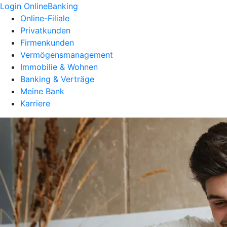
Login OnlineBanking
Online-Filiale
Privatkunden
Firmenkunden
Vermögensmanagement
Immobilie & Wohnen
Banking & Verträge
Meine Bank
Karriere