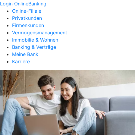
Login OnlineBanking
Online-Filiale
Privatkunden
Firmenkunden
Vermögensmanagement
Immobilie & Wohnen
Banking & Verträge
Meine Bank
Karriere