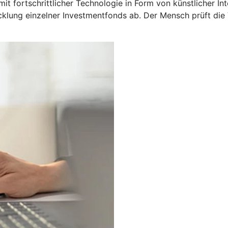
fortschrittlicher Technologie in Form von künstlicher Inte
icklung einzelner Investmentfonds ab. Der Mensch prüft di