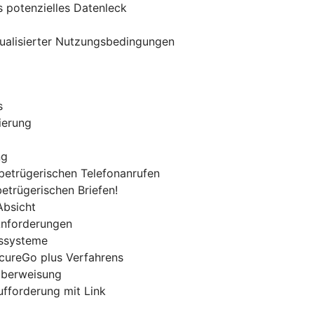
 potenzielles Datenleck
tualisierter Nutzungsbedingungen
s
ierung
ng
 betrügerischen Telefonanrufen
betrügerischen Briefen!
Absicht
 Anforderungen
gssysteme
ecureGo plus Verfahrens
-Überweisung
ufforderung mit Link